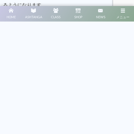
るようになります。
HOME
ASHTANGA
CLASS
SHOP
NEWS
メニュー
アシュタンガヨガはハード？難
しい？
アシュタンガヨガは一定のリズムでアーサナとヴィンヤサ
を繰り返すため、運動量も多いですし、デイリープラクテ
ィスと言って毎日練習することが推奨されていますので、
確かに他のヨガに比べハードなヨガと言えます。また、
日々の練習は決まったポーズを同じように繰り返すため、
刺激的な要素は少なく、ひたすら自分自身と向き合う作業
になりますので、特に練習を始めたばかりの頃は、集中力
を欠き、きつさばかりを感じることもしばしばあるかもし