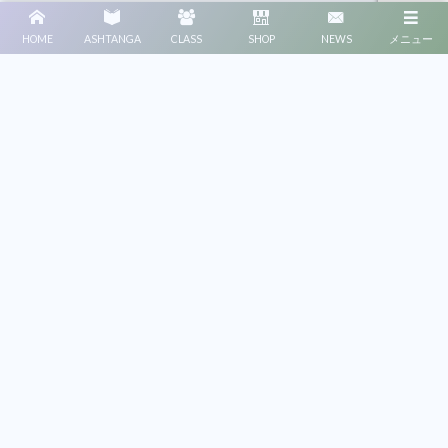
2026年8月のスケジュールを更新しました。
2026年5月23日
HOME
ASHTANGA
CLASS
SHOP
NEWS
メニュー
【改正】低所得世帯の負担軽減について
2026年1月29日
「オープニングチャンティング練習会」を開催し
2026年1月26日
ます！
「祈りで結ぶ2025」大晦日イベントを開催しま
2025年12月23日
す！
【全4回】ジャンプバックスルー2ヶ月集中講座を開
2025年8月5日
催します！
6/1(日)「Beyond the Mat（アーサナと心のつなが
2025年5月24日
り）」を開催します！
オンラインマイソールがリニューアルします！
2025年4月23日
住民税非課税世帯（準ずる世帯を含む）の負担軽減
2025年4月23日
について