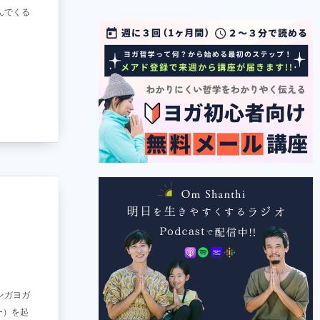
んでくる
ンガヨガ
ー）を起