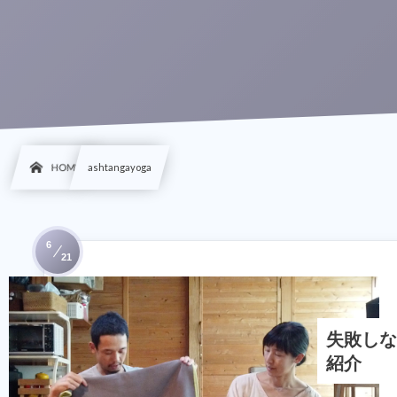
HOME
ashtangayoga
6
21
失敗しな
紹介