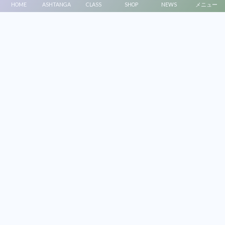
HOME
ASHTANGA
CLASS
SHOP
NEWS
メニュー
2024年6月26日
2023年7月6日
南インドマイソール
食のあれこれ
オーソライゼーション（正式指導者
もっちりやわ玄米のススメ。
資格）をいただきました。
手な人は必見！
Marikoの記事一覧
同じカテゴリの記事